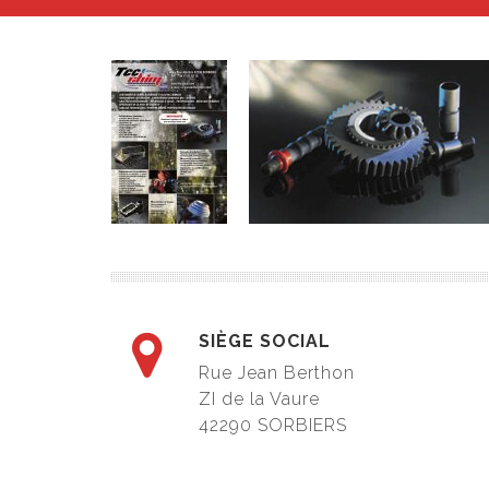
SIÈGE SOCIAL
Rue Jean Berthon
ZI de la Vaure
42290
SORBIERS