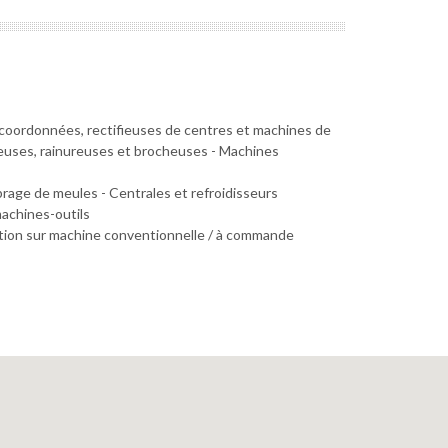
par coordonnées, rectifieuses de centres et machines de
iseuses, rainureuses et brocheuses - Machines
brage de meules - Centrales et refroidisseurs
machines-outils
cation sur machine conventionnelle / à commande