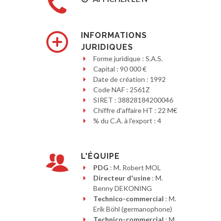
INFORMATIONS
JURIDIQUES
Forme juridique : S.A.S.
Capital : 90 000 €
Date de création : 1992
Code NAF : 2561Z
SIRET : 38828184200046
Chiffre d'affaire HT : 22 M€
% du C.A. à l'export : 4
L'ÉQUIPE
PDG
: M. Robert MOL
Directeur d'usine
: M.
Benny DEKONING
Technico-commercial
: M.
Erik Böhl (germanophone)
Technico-commercial
: M.