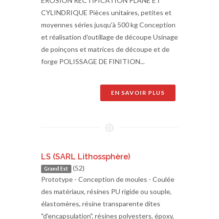
ÉROSION RECTIFICATION PLANE ET
CYLINDRIQUE Pièces unitaires, petites et
moyennes séries jusqu'à 500 kg Conception
et réalisation d'outillage de découpe Usinage
de poinçons et matrices de découpe et de
forge POLISSAGE DE FINITION...
EN SAVOIR PLUS
LS (SARL Lithossphère)
(52)
Grand Est
Prototype - Conception de moules - Coulée
des matériaux, résines PU rigide ou souple,
élastomères, résine transparente dites
"d'encapsulation", résines polyesters, époxy,