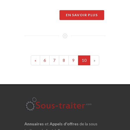
EN SAVOIR PLUS
«
6
7
8
9
10
»
Annuaires
et
Appels d'offres
de la sous