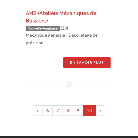
AMB (Ateliers Mécaniques de
Bussière)
(23)
Nouvelle-Aquitaine
Mécanique générale - Décolletage de
précision...
EN SAVOIR PLUS
«
6
7
8
9
10
»