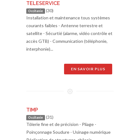
TELESERVICE
(30)
Occitanie
Installation et maintenance tous systèmes
courants faibles - Antenne terrestre et
satellite - Sécurtié (alarme, vidéo contrôle et
accès GTB) - Communication (téléphonie,
interphonie)...
EN SAVOIR PLUS
TIMP
(31)
Occitanie
Tôlerie fine et de précision - Pliage -
Poinçonnage Soudure - Usinage numérique
Réalisation de structures, châssis,