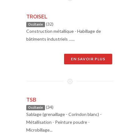
TROISEL
(32)
Occitanie
Construction métallique - Habillage de
bâtiments industriels …...
EN SAVOIR PLUS
TSB
(34)
Occitanie
Sablage (grenaillage - Corindon blanc) -
Métallisation - Peinture poudre -
Microbillage...