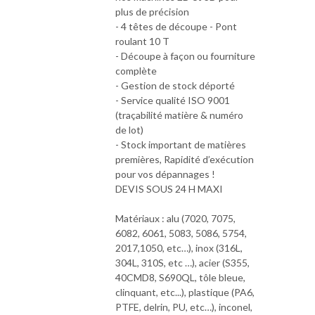
plus de précision
- 4 têtes de découpe - Pont
roulant 10 T
- Découpe à façon ou fourniture
complète
- Gestion de stock déporté
- Service qualité ISO 9001
(traçabilité matière & numéro
de lot)
- Stock important de matières
premières, Rapidité d’exécution
pour vos dépannages !
DEVIS SOUS 24 H MAXI
Matériaux : alu (7020, 7075,
6082, 6061, 5083, 5086, 5754,
2017,1050, etc…), inox (316L,
304L, 310S, etc …), acier (S355,
40CMD8, S690QL, tôle bleue,
clinquant, etc...), plastique (PA6,
PTFE, delrin, PU, etc…), inconel,