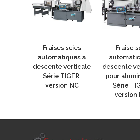
Fraises scies
Fraise s
automatiques à
automati
descente verticale
descente ve
Série TIGER,
pour alumi
version NC
Série TI
version