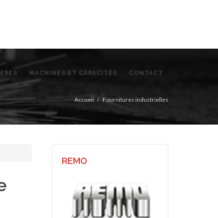
FFRES
MACHINES ET CAPACITÉS
CONTACT
Accueil
Fournitures industrielles
REMO
e