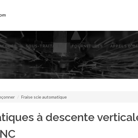
ACCUEIL
SOUS-TRAITANTS
FOURNITURES
APPELS D'O
onçonner
Fraise scie automatique
tiques à descente vertical
 NC