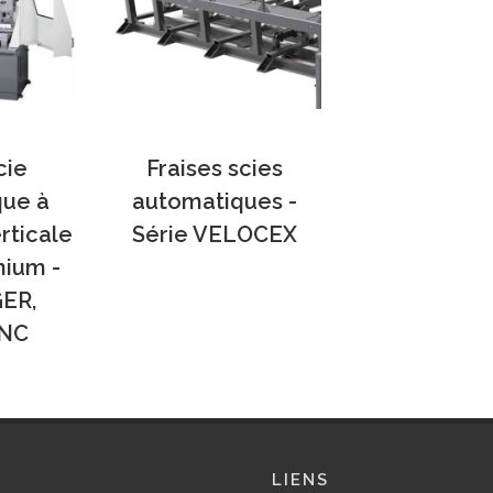
cie
Fraises scies
que à
automatiques -
rticale
Série VELOCEX
nium -
GER,
 NC
LIENS