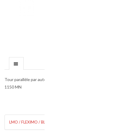
Tour parallèle par auto apprentissage – TUR
1150 MN
LMO / FLEXIMO / BLI