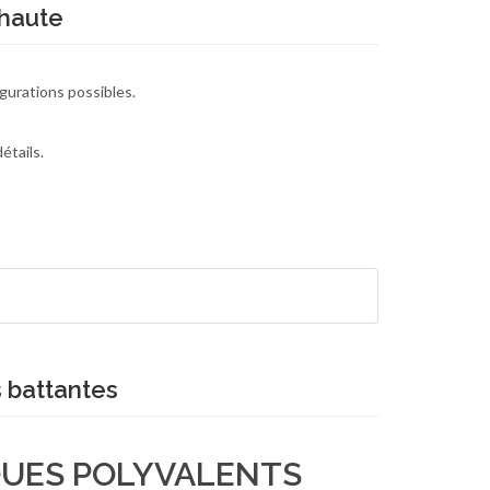
 haute
gurations possibles.
étails.
 battantes
QUES POLYVALENTS