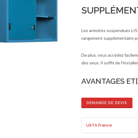
SUPPLÉMEN
Les armoires suspendues LI
rangement supplémentaire pou
De plus, vous accédez facile
des yeux. Il suffit de l'insta
de de devis
En savoir plus
AVANTAGES ET[
DEMANDE DE DEVIS
LISTA France