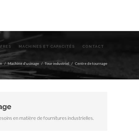
FFRES
MACHINES ET CAPACITÉS
CONTACT
on
Machine d'usinage
Tour industriel
Centre de tournage
age
oins en matière de fournitures industrielles.