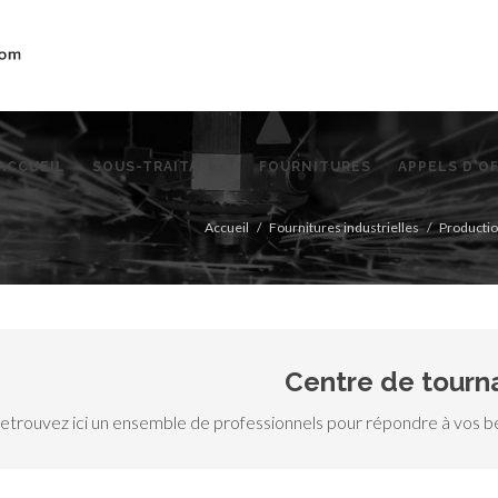
ACCUEIL
SOUS-TRAITANTS
FOURNITURES
APPELS D'O
Accueil
Fournitures industrielles
Producti
Centre de tourn
etrouvez ici un ensemble de professionnels pour répondre à vos bes