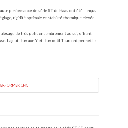
haute performance de série ST de Haas ont été conçus
e réglage, rigidité optimale et stabilité thermique élevée.
 alésage de très petit encombrement au sol, offrant
se. L’ajout d’un axe Y et d’un outil Tournant permet le
PERFORMER CNC
çu nos centres de tournage de la série ST-25, parmi