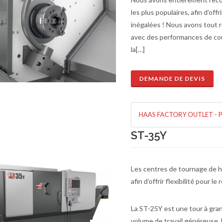
les plus populaires, afin d’of
inégalées ! Nous avons tout r
avec des performances de cou
la[…]
DEMANDE DE DEVIS
HAAS FACTORY OUTLET - 
de de devis
En savoir plus
ST-35Y
Les centres de tournage de 
afin d’offrir flexibilité pour l
La ST-25Y est une tour à gr
volume de travail généreuse. 