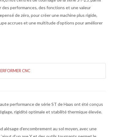
frir des performances, des fonctions et une valeur
epensé de zéro, pour créer une machine plus rigide,
pe accrues et une multitude d’options pour améliorer
PERFORMER CNC
haute performance de série ST de Haas ont été conçus
e réglage, rigidité optimale et stabilité thermique élevée.
and alésage d’encombrement au sol moyen, avec une
L’ajout d’un axe Y et des outils tournants permet le