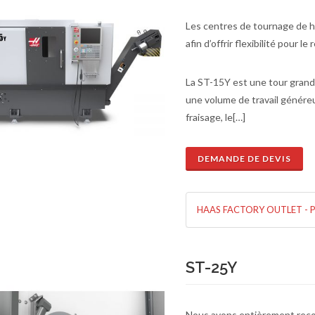
Les centres de tournage de 
afin d’offrir flexibilité pour l
La ST-15Y est une tour grand
une volume de travail généreu
fraisage, le[…]
DEMANDE DE DEVIS
de de devis
En savoir plus
HAAS FACTORY OUTLET - 
ST-25Y
Nous avons entièrement recon