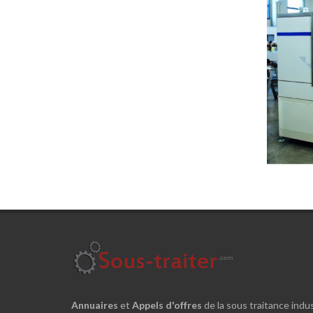
Deman
Annuaires
et
Appels d'offres
de la sous traitance indus