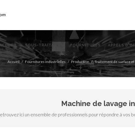
ACCUEIL
SOUS-TRAITANTS
FOURNITURES
APPELS D'O
Accueil
Fournitures industrielles
Production
Traitement de surface e
Machine de lavage in
etrouvez ici un ensemble de professionnels pour répondre à vos bes