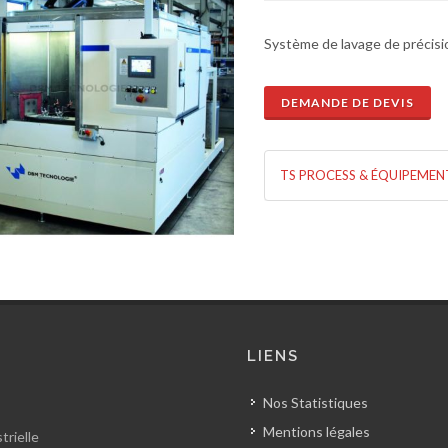
Système de lavage de précisi
DEMANDE DE DEVIS
TS PROCESS & ÉQUIPEMEN
de de devis
En savoir plus
LIENS
Nos Statistiques
Mentions légales
trielle