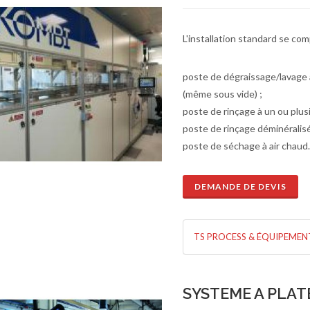
L'installation standard se co
poste de dégraissage/lavage 
(même sous vide) ;
poste de rinçage à un ou plus
poste de rinçage déminéralisé
poste de séchage à air chaud.
DEMANDE DE DEVIS
de de devis
En savoir plus
TS PROCESS & ÉQUIPEMEN
SYSTEME A PLAT