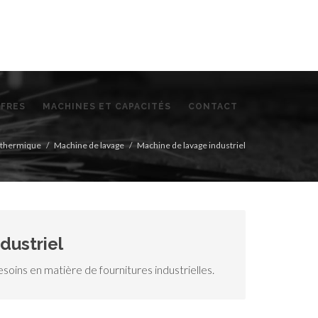
FFRES
MACHINES ET CAPACITÉS
CONTACT
t thermique
Machine de lavage
Machine de lavage industriel
dustriel
oins en matière de fournitures industrielles.