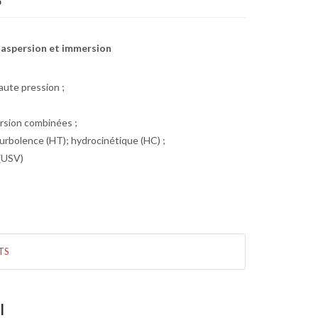
S
 aspersion et immersion
aute pression ;
rsion combinées ;
urbolence (HT); hydrocinétique (HC) ;
 (USV)
TS
I