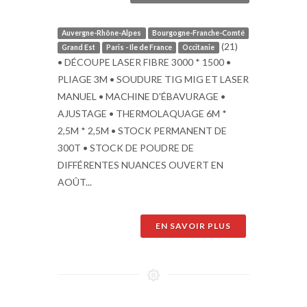
Auvergne-Rhône-Alpes
Bourgogne-Franche-Comté
(21)
Grand Est
Paris - Ile de France
Occitanie
• DÉCOUPE LASER FIBRE 3000 * 1500 •
PLIAGE 3M • SOUDURE TIG MIG ET LASER
MANUEL • MACHINE D'ÉBAVURAGE •
AJUSTAGE • THERMOLAQUAGE 6M *
2,5M * 2,5M • STOCK PERMANENT DE
300T • STOCK DE POUDRE DE
DIFFÉRENTES NUANCES OUVERT EN
AOÛT...
EN SAVOIR PLUS