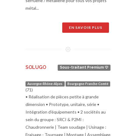
serruerie / métallerie pour tous vos projets
métal...
EN SAVOIR PLUS
SOLUGO
Sous-traitant Premium
Auvergne-Rhône-Alpes
Bourgogne-Franche-Comté
(71)
• Réalisation de pièces petite à grande
dimension • Prototype, unitaire, série •
Intégration d'équipements • 2 sociétés au
sein du groupe : SRCI & P2MI :
Chaudronnerie | Team soudage | Usinage :
Fraisage - Tournage | Montage | Assemblage