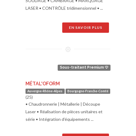
SOUDAGE • CAMBRAGE • MARQUAGE
LASER • CONTRÔLE tridimensionnel • ...
EN SAVOIR PLUS
Sous-traitant Premium
MÉTAL'OFORM
Auvergne-Rhône-Alpes
Bourgogne-Franche-Comté
(25)
• Chaudronnerie | Métallerie | Découpe
Laser • Réalisation de pièces unitaires et
série • Intégration d’équipements ...