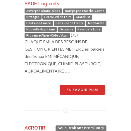
SAGE Logiciels
Auvergne-Rhône-Alpes
Bourgogne-Franche-Comté
Bretagne
Centre-Val de Loire
Grand Est
Hauts-de-France
Paris - Ile de France
Normandie
Nouvelle-Aquitaine
Occitanie
Pays de la Loire
(75)
Provence-Alpes-Côte d'Azur
CHAQUE PMI A DES BESOINS DE
GESTION ORIENTÉS MÉTIER Des logiciels
dédiés aux PMI MÉCANIQUE,
ÉLECTRONIQUE, CHIMIE, PLASTURGIE,
AGROALIMENTAIRE ......
EN SAVOIR PLUS
ACROTIR
Sous-traitant Premium