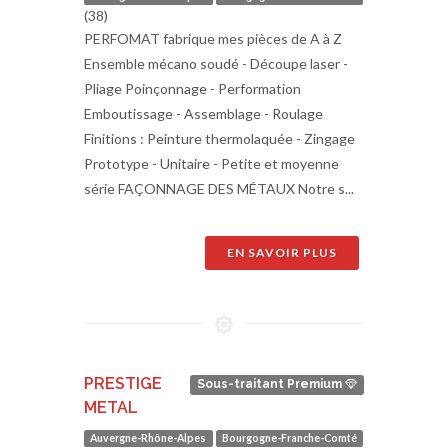
(38)
PERFOMAT fabrique mes pièces de A à Z
Ensemble mécano soudé - Découpe laser -
Pliage Poinçonnage - Performation
Emboutissage - Assemblage - Roulage
Finitions : Peinture thermolaquée - Zingage
Prototype - Unitaire - Petite et moyenne
série FAÇONNAGE DES MÉTAUX Notre s...
EN SAVOIR PLUS
PRESTIGE
Sous-traitant Premium
METAL
Auvergne-Rhône-Alpes
Bourgogne-Franche-Comté