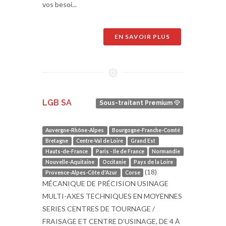
vos besoi...
EN SAVOIR PLUS
LGB SA
Sous-traitant Premium
Auvergne-Rhône-Alpes
Bourgogne-Franche-Comté
Bretagne
Centre-Val de Loire
Grand Est
Hauts-de-France
Paris - Ile de France
Normandie
Nouvelle-Aquitaine
Occitanie
Pays de la Loire
(18)
Provence-Alpes-Côte d'Azur
Corse
MÉCANIQUE DE PRÉCISION USINAGE
MULTI-AXES TECHNIQUES EN MOYENNES
SERIES CENTRES DE TOURNAGE /
FRAISAGE ET CENTRE D’USINAGE, DE 4 À