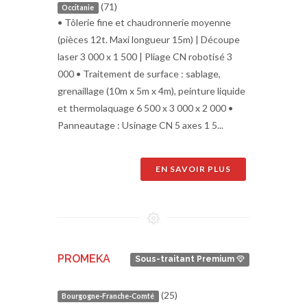
(71)
Occitanie
• Tôlerie fine et chaudronnerie moyenne
(pièces 12t. Maxi longueur 15m) | Découpe
laser 3 000 x 1 500 | Pliage CN robotisé 3
000 • Traitement de surface : sablage,
grenaillage (10m x 5m x 4m), peinture liquide
et thermolaquage 6 500 x 3 000 x 2 000 •
Panneautage : Usinage CN 5 axes 1 5...
EN SAVOIR PLUS
PROMEKA
Sous-traitant Premium
(25)
Bourgogne-Franche-Comté