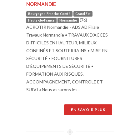
NORMANDIE
Bourgogne-Franche-Comté
Grand Est
(76)
Hauts-de-France
Normandie
ACROTIR Normandie - ADS’AD Filiale
Travaux Normandie • TRAVAUX D'ACCÈS
DIFFICILES EN HAUTEUR, MILIEUX
CONFINÉS ET SOUTERRAINS • MISE EN
SÉCURITÉ • FOURNITURES
D'ÉQUIPEMENTS DE SÉCURITÉ •
FORMATION AUX RISQUES,
ACCOMPAGNEMENT, CONTRÔLE ET
SUIVI « Nous assurons les...
EN SAVOIR PLUS