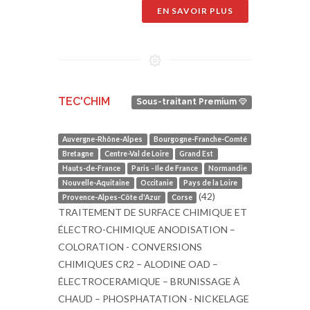
EN SAVOIR PLUS
TEC'CHIM
Sous-traitant Premium
Auvergne-Rhône-Alpes
Bourgogne-Franche-Comté
Bretagne
Centre-Val de Loire
Grand Est
Hauts-de-France
Paris - Ile de France
Normandie
Nouvelle-Aquitaine
Occitanie
Pays de la Loire
(42)
Provence-Alpes-Côte d'Azur
Corse
TRAITEMENT DE SURFACE CHIMIQUE ET
ÉLECTRO-CHIMIQUE ANODISATION –
COLORATION - CONVERSIONS
CHIMIQUES CR2 – ALODINE OAD –
ÉLECTROCERAMIQUE – BRUNISSAGE À
CHAUD – PHOSPHATATION - NICKELAGE