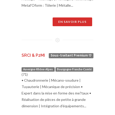
Metal'Oform : Tôlerie | Métalle...
EN SAVOIR PLUS
SRCI & P2MI
Sous-traitant Premium
Auvergne-Rhône-Alpes
Bourgogne-Franche-Comté
(71)
• Chaudronnerie | Mécano-soudure |
Tuyauterie | Mécanique de précision •
Expert dans la mise en forme des me?taux •
Réalisation de pièces de petite à grande
dimension | Intégration d’équipements...