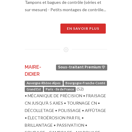
Tampons et bagues de contrôle (séries et
sur-mesure) - Petits montages de contrôle...
EN SAVOIR PLUS
MAIRE-
Sous-traitant Premium
DIDIER
Auvergne-Rhône-Alpes
Bourgogne-Franche-Comté
(52)
Grand Est
Paris - Ile de France
• MÉCANIQUE DE PRÉCISION • FRAISAGE
CN JUSQU’À 5 AXES • TOURNAGE CN •
DÉCOLLETAGE • POLISSAGE • AFFÛTAGE
• ÉLECTROÉROSION PAR FIL •
BRILLANTAGE • PASSIVATION •