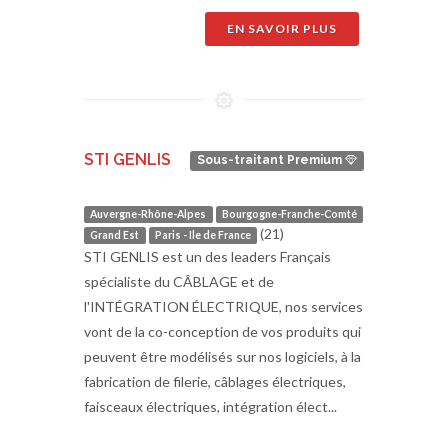
EN SAVOIR PLUS
STI GENLIS
Sous-traitant Premium
Auvergne-Rhône-Alpes
Bourgogne-Franche-Comté
(21)
Grand Est
Paris - Ile de France
STI GENLIS est un des leaders Français
spécialiste du CÂBLAGE et de
l'INTÉGRATION ÉLECTRIQUE, nos services
vont de la co-conception de vos produits qui
peuvent être modélisés sur nos logiciels, à la
fabrication de filerie, câblages électriques,
faisceaux électriques, intégration élect...