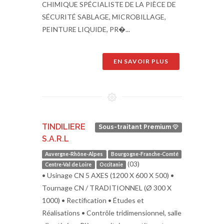
CHIMIQUE SPÉCIALISTE DE LA PIÈCE DE
SÉCURITÉ SABLAGE, MICROBILLAGE,
PEINTURE LIQUIDE, PR�...
EN SAVOIR PLUS
TINDILIERE
Sous-traitant Premium
S.A.R.L
Auvergne-Rhône-Alpes
Bourgogne-Franche-Comté
(03)
Centre-Val de Loire
Occitanie
• Usinage CN 5 AXES (1200 X 600 X 500) •
Tournage CN / TRADITIONNEL (Ø 300 X
1000) • Rectification • Études et
Réalisations • Contrôle tridimensionnel, salle