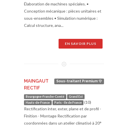
Élaboration de machines spéciales. •
Conception mécanique : pièces unitaires et
sous-ensembles • Simulation numérique :
Calcul structure, ana...
EN SAVOIR PLUS
MAINGAUT
Sous-traitant Premium
RECTIF
Bourgogne-Franche-Comté
Grand Est
(10)
Hauts-de-France
Paris - Ile de France
Rectification inter, exter, plane et de profil -
Finition - Montage Rectification par
coordonnées dans un atelier climatisé à 20°