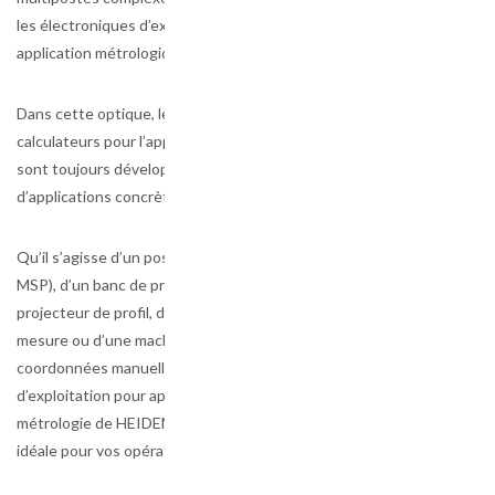
les électroniques d’exploitation pour
application métrologique adaptées.
Dans cette optique, les fonctions des
calculateurs pour l’application métrologique
sont toujours développées sur la base
d’applications concrètes.
Qu’il s’agisse d’un poste de contrôle SPC (ou
MSP), d’un banc de pré-réglage d’outils, d’un
projecteur de profil, d’un microscope de
mesure ou d’une machine de mesure de
coordonnées manuelle, les électroniques
d’exploitation pour applications de
métrologie de HEIDENHAIN sont la solution
idéale pour vos opérations de mesure.