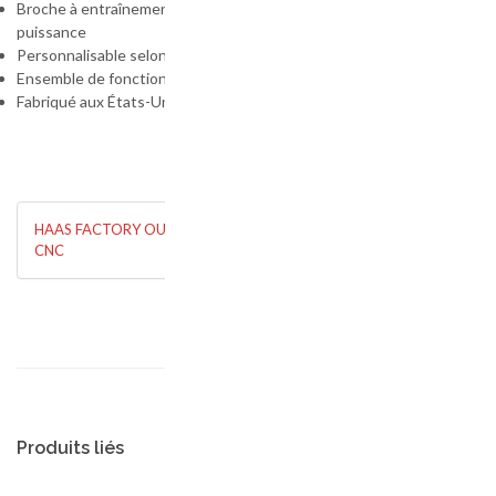
Broche à entraînement direct, haute
puissance
Personnalisable selon vos besoins
Ensemble de fonctions améliorées standard
Fabriqué aux États-Unis
HAAS FACTORY OUTLET - PERFORMER
CNC
Produits liés