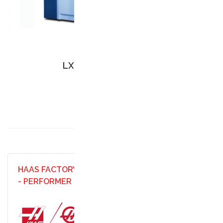
LX 160
MAM
HAAS FACTORY OUTLET
- PERFORMER CNC