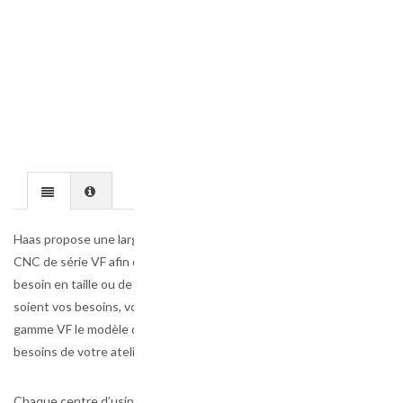
Haas propose une large gamme de modèles
CNC de série VF afin de répondre à tout
besoin en taille ou de production. Quels que
soient vos besoins, vous trouverez dans la
gamme VF le modèle qui répondra aux
besoins de votre atelier.
Chaque centre d’usinage à broche verticale