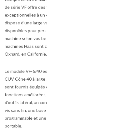
de série VF offre des fonctions
exceptionnelles à un excellent prix et
dispose d’une large variété d’options
disponibles pour personnaliser votre
machine selon vos besoins. Toutes les
machines Haas sont conçues et fabriquées à
Oxnard, en Californie, aux États-Unis.
Le modèle VF-6/40 est le premier de nos
CUV Cône 40 à large structure. Ces modèles
sont fournis équipés d’un ensemble de
fonctions améliorées, incluant un changeur
d’outils latéral, un convoyeur de copeaux à
vis sans fin, une buse d’arrosage
programmable et une manivelle électronique
portable.